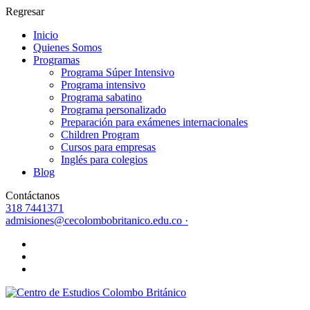
Regresar
Inicio
Quienes Somos
Programas
Programa Súper Intensivo
Programa intensivo
Programa sabatino
Programa personalizado
Preparación para exámenes internacionales
Children Program
Cursos para empresas
Inglés para colegios
Blog
Contáctanos
318 7441371
admisiones@cecolombobritanico.edu.co ·