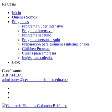
Regresar
Inicio
Quienes Somos
Programas
Programa Súper Intensivo
Programa intensivo
Programa sabatino
Programa personalizado
Preparación para exámenes internacionales
Children Program
Cursos para empresas
Inglés para colegios
Blog
Contáctanos
318 7441371
admisiones@cecolombobritanico.edu.co ·