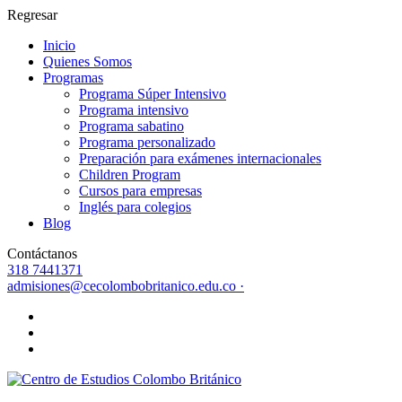
Regresar
Inicio
Quienes Somos
Programas
Programa Súper Intensivo
Programa intensivo
Programa sabatino
Programa personalizado
Preparación para exámenes internacionales
Children Program
Cursos para empresas
Inglés para colegios
Blog
Contáctanos
318 7441371
admisiones@cecolombobritanico.edu.co ·