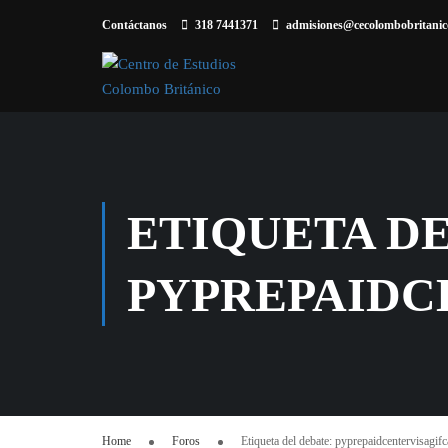
Contáctanos
318 7441371
admisiones@cecolombobritanico
ETIQUETA DE
PYPREPAIDC
Home
Foros
Etiqueta del debate: pyprepaidcentervisagif