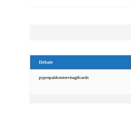
Debate
pyprepaidcentervisagifcards