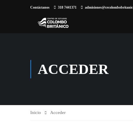
Contáctanos
318 7441371
admisiones@cecolombobritanico
ACCEDER
Inicio
Acceder