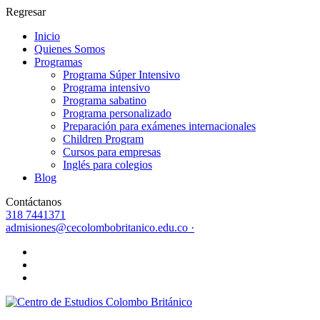
Regresar
Inicio
Quienes Somos
Programas
Programa Súper Intensivo
Programa intensivo
Programa sabatino
Programa personalizado
Preparación para exámenes internacionales
Children Program
Cursos para empresas
Inglés para colegios
Blog
Contáctanos
318 7441371
admisiones@cecolombobritanico.edu.co ·