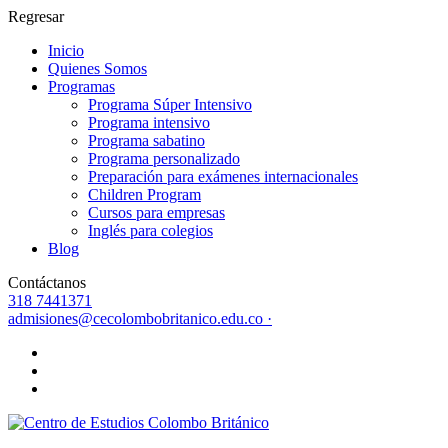
Regresar
Inicio
Quienes Somos
Programas
Programa Súper Intensivo
Programa intensivo
Programa sabatino
Programa personalizado
Preparación para exámenes internacionales
Children Program
Cursos para empresas
Inglés para colegios
Blog
Contáctanos
318 7441371
admisiones@cecolombobritanico.edu.co ·