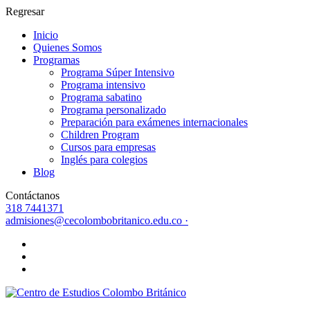
Regresar
Inicio
Quienes Somos
Programas
Programa Súper Intensivo
Programa intensivo
Programa sabatino
Programa personalizado
Preparación para exámenes internacionales
Children Program
Cursos para empresas
Inglés para colegios
Blog
Contáctanos
318 7441371
admisiones@cecolombobritanico.edu.co ·