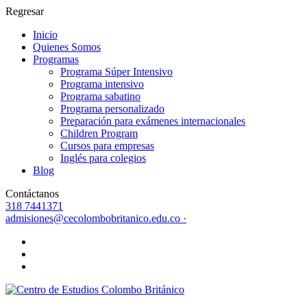
Regresar
Inicio
Quienes Somos
Programas
Programa Súper Intensivo
Programa intensivo
Programa sabatino
Programa personalizado
Preparación para exámenes internacionales
Children Program
Cursos para empresas
Inglés para colegios
Blog
Contáctanos
318 7441371
admisiones@cecolombobritanico.edu.co ·