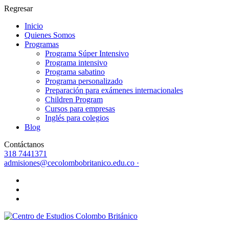
Regresar
Inicio
Quienes Somos
Programas
Programa Súper Intensivo
Programa intensivo
Programa sabatino
Programa personalizado
Preparación para exámenes internacionales
Children Program
Cursos para empresas
Inglés para colegios
Blog
Contáctanos
318 7441371
admisiones@cecolombobritanico.edu.co ·