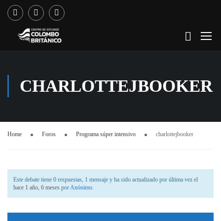
CHARLOTTEJBOOKER
Home
Foros
Programa súper intensivo
charlottejbooker
Este debate tiene 0 respuestas, 1 mensaje y ha sido actualizado por última vez el
hace 1 año, 6 meses
por
Anónimo
.