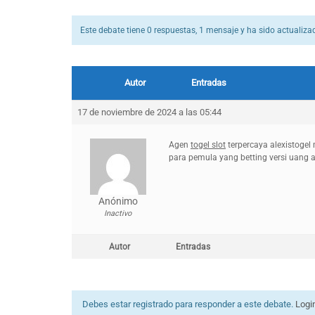
Este debate tiene 0 respuestas, 1 mensaje y ha sido actualiza
Autor
Entradas
17 de noviembre de 2024 a las 05:44
Agen
togel slot
terpercaya alexistogel
para pemula yang betting versi uang a
Anónimo
Inactivo
Autor
Entradas
Debes estar registrado para responder a este debate.
Logi