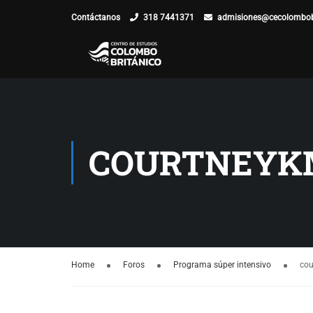
Contáctanos
318 7441371
admisiones@cecolombobr
COURTNEYK
Home
Foros
Programa súper intensivo
cou