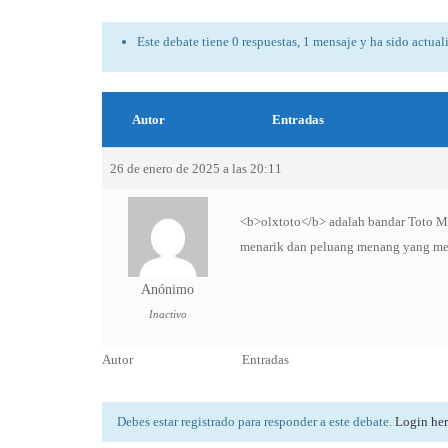
Este debate tiene 0 respuestas, 1 mensaje y ha sido actua
Autor
Entradas
26 de enero de 2025 a las 20:11
<b>
olxtoto
</b> adalah bandar Toto 
menarik dan peluang menang yang m
Anónimo
Inactivo
Autor
Entradas
Debes estar registrado para responder a este debate.
Login he