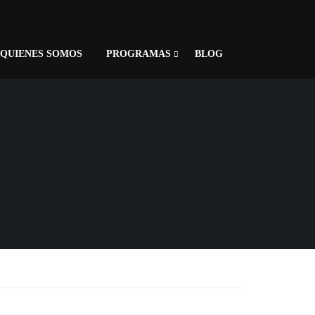
QUIENES SOMOS
PROGRAMAS
BLOG