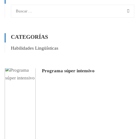
CATEGORÍAS
Habilidades Lingüísticas
Programa súper intensivo