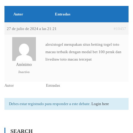
Autor
Entradas
27 de julio de 2024 a las 21:21
#10457
alexistogel
merupakan situs betting togel toto
macau terbaik dengan modal bet 100 perak dan
livedraw toto macau tercepat
Anónimo
Inactivo
Autor
Entradas
Debes estar registrado para responder a este debate.
Login here
SEARCH