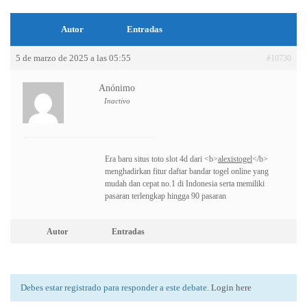
Autor
Entradas
5 de marzo de 2025 a las 05:55
#10730
Anónimo
Inactivo
Era baru situs toto slot 4d dari <b>
alexistogel
</b>
menghadirkan fitur daftar bandar togel online yang
mudah dan cepat no.1 di Indonesia serta memiliki
pasaran terlengkap hingga 90 pasaran
Autor
Entradas
Debes estar registrado para responder a este debate.
Login here