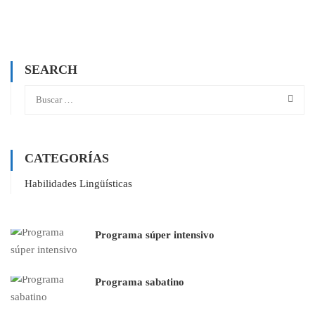
SEARCH
CATEGORÍAS
Habilidades Lingüísticas
Programa súper intensivo
Programa sabatino