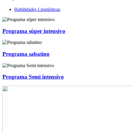
Habilidades Lingüísticas
Programa súper intensivo
Programa sabatino
Programa Semi intensivo