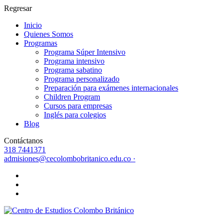
Regresar
Inicio
Quienes Somos
Programas
Programa Súper Intensivo
Programa intensivo
Programa sabatino
Programa personalizado
Preparación para exámenes internacionales
Children Program
Cursos para empresas
Inglés para colegios
Blog
Contáctanos
318 7441371
admisiones@cecolombobritanico.edu.co ·