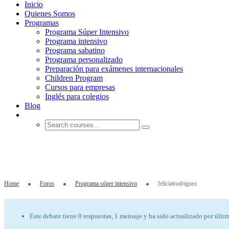
Inicio
Quienes Somos
Programas
Programa Súper Intensivo
Programa intensivo
Programa sabatino
Programa personalizado
Preparación para exámenes internacionales
Children Program
Cursos para empresas
Inglés para colegios
Blog
feliciatrodriguez
Home
Foros
Programa súper intensivo
feliciatrodriguez
Este debate tiene 0 respuestas, 1 mensaje y ha sido actualizado por últi