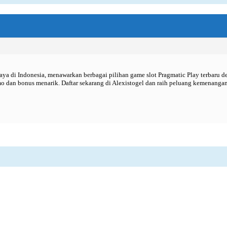
caya di Indonesia, menawarkan berbagai pilihan game slot Pragmatic Play terbaru d
dan bonus menarik. Daftar sekarang di Alexistogel dan raih peluang kemenangan