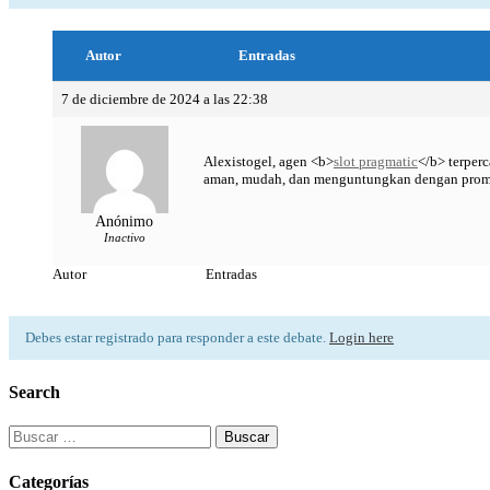
Autor
Entradas
7 de diciembre de 2024 a las 22:38
Alexistogel, agen <b>
slot pragmatic
</b> terper
aman, mudah, dan menguntungkan dengan promo 
Anónimo
Inactivo
Autor
Entradas
Debes estar registrado para responder a este debate.
Login here
Search
Buscar:
Categorías