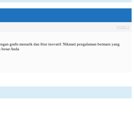
#10623
engan grafis menarik dan fitur inovatif. Nikmati pengalaman bermain yang
 besar Anda