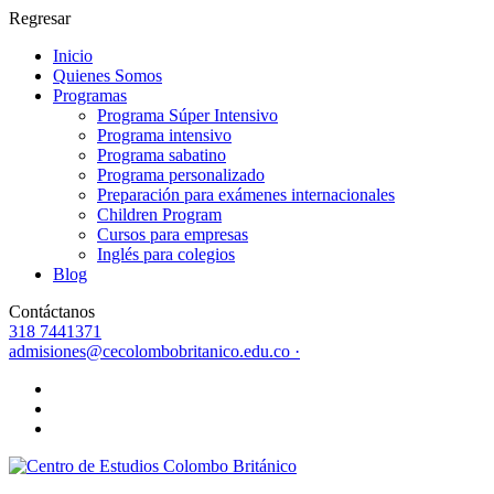
Regresar
Inicio
Quienes Somos
Programas
Programa Súper Intensivo
Programa intensivo
Programa sabatino
Programa personalizado
Preparación para exámenes internacionales
Children Program
Cursos para empresas
Inglés para colegios
Blog
Contáctanos
318 7441371
admisiones@cecolombobritanico.edu.co ·