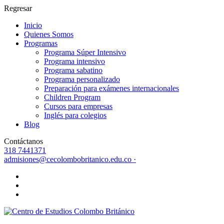
Regresar
Inicio
Quienes Somos
Programas
Programa Súper Intensivo
Programa intensivo
Programa sabatino
Programa personalizado
Preparación para exámenes internacionales
Children Program
Cursos para empresas
Inglés para colegios
Blog
Contáctanos
318 7441371
admisiones@cecolombobritanico.edu.co ·