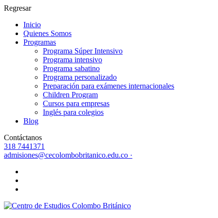
Regresar
Inicio
Quienes Somos
Programas
Programa Súper Intensivo
Programa intensivo
Programa sabatino
Programa personalizado
Preparación para exámenes internacionales
Children Program
Cursos para empresas
Inglés para colegios
Blog
Contáctanos
318 7441371
admisiones@cecolombobritanico.edu.co ·