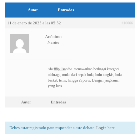
Autor
Entradas
11 de enero de 2025 a las 05:52
#10666
Anónimo
Inactivo
<b>
88pulsa
</b> menawarkan berbagai kategori
olahraga, mulai dari sepak bola, bulu tangkis, bola
basket, tenis, hingga eSports. Dengan jangkauan
yang luas
Autor
Entradas
Debes estar registrado para responder a este debate.
Login here