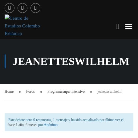
JEANETTESWILHELM
Home
Foros
Programa súper intensivo
jeanetteswilhelm
Este debate tiene 0 respuestas, 1 mensaje y ha sido actualizado por última vez el
hace 1 año, 6 meses
por
Anónimo
.