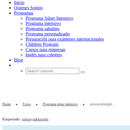
Inicio
Quienes Somos
Programas
Programa Súper Intensivo
Programa intensivo
Programa sabatino
Programa personalizado
Preparación para exámenes internacionales
Children Program
Cursos para empresas
Inglés para colegios
Blog
johnnymkknight
Home
Foros
Programa súper intensivo
johnnymkknight
Etiquetado:
johnnymkknight