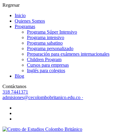
Regresar
Inicio
Quienes Somos
Programas
Programa Súper Intensivo
Programa intensivo
Programa sabatino
Programa personalizado
Preparación para exámenes internacionales
Children Program
Cursos para empresas
Inglés para colegios
Blog
Contáctanos
318 7441371
admisiones@cecolombobritanico.edu.co ·