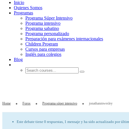
Inicio
Quienes Somos
Programas
Programa Súper Intensivo
Programa intensivo
Programa sabatino
Programa personalizado
Preparación para exámenes internacionales
Children Program
Cursos para empresas
Inglés para colegios
Blog
jonathanmwesley
Home
Foros
Programa súper intensivo
jonathanmwesley
Este debate tiene 0 respuestas, 1 mensaje y ha sido actualizado por últi