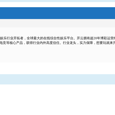
RTS) 中文博彩娱乐行业开拓者，全球最大的在线综合性娱乐平台。开云拥有超20年
电竞等核心产品，获得行业内外高度信任。行业龙头，实力保障，想要玩就来