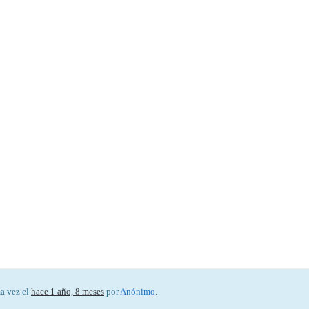
ma vez el
hace 1 año, 8 meses
por
Anónimo
.