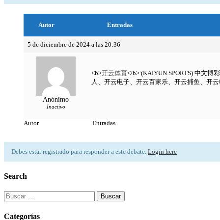
Autor
Entradas
5 de diciembre de 2024 a las 20:36
<b>
开云体育
</b> (KAIYUN SPO
人、开云电子、开云百家乐、开云捕鱼、开云
Anónimo
Inactivo
Autor
Entradas
Debes estar registrado para responder a este debate.
Login here
Search
Buscar:
Categorías