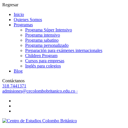
Regresar
Inicio
Quienes Somos
Programas
Programa Súper Intensivo
Programa intensivo
Programa sabatino
Programa personalizado
Preparación para exámenes internacionales
Children Program
Cursos para empresas
Inglés para colegios
Blog
Contáctanos
318 7441371
admisiones@cecolombobritanico.edu.co ·