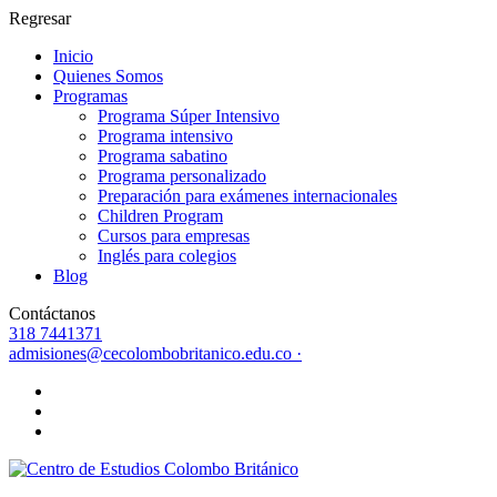
Regresar
Inicio
Quienes Somos
Programas
Programa Súper Intensivo
Programa intensivo
Programa sabatino
Programa personalizado
Preparación para exámenes internacionales
Children Program
Cursos para empresas
Inglés para colegios
Blog
Contáctanos
318 7441371
admisiones@cecolombobritanico.edu.co ·