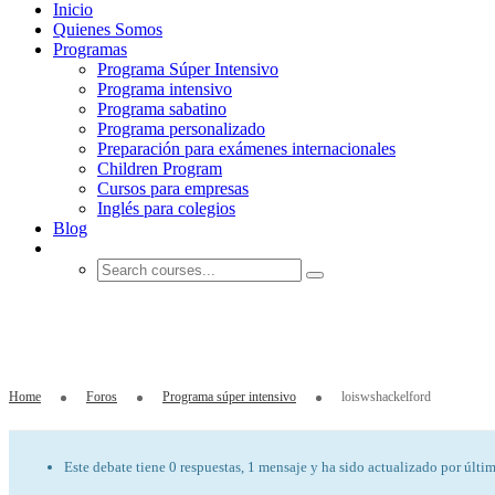
Inicio
Quienes Somos
Programas
Programa Súper Intensivo
Programa intensivo
Programa sabatino
Programa personalizado
Preparación para exámenes internacionales
Children Program
Cursos para empresas
Inglés para colegios
Blog
loiswshackelford
Home
Foros
Programa súper intensivo
loiswshackelford
Este debate tiene 0 respuestas, 1 mensaje y ha sido actualizado por últi