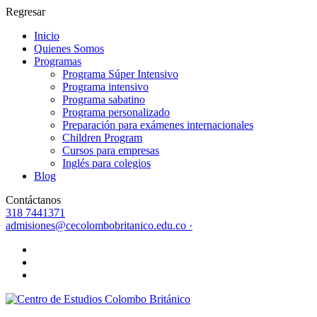
Regresar
Inicio
Quienes Somos
Programas
Programa Súper Intensivo
Programa intensivo
Programa sabatino
Programa personalizado
Preparación para exámenes internacionales
Children Program
Cursos para empresas
Inglés para colegios
Blog
Contáctanos
318 7441371
admisiones@cecolombobritanico.edu.co ·