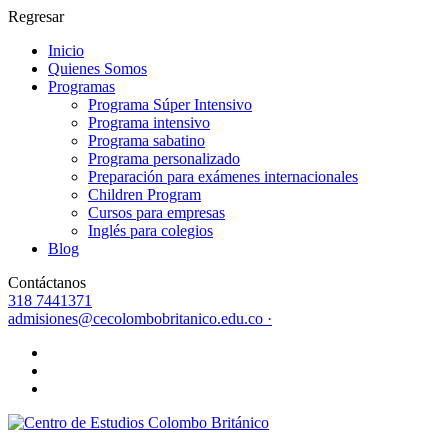
Regresar
Inicio
Quienes Somos
Programas
Programa Súper Intensivo
Programa intensivo
Programa sabatino
Programa personalizado
Preparación para exámenes internacionales
Children Program
Cursos para empresas
Inglés para colegios
Blog
Contáctanos
318 7441371
admisiones@cecolombobritanico.edu.co ·