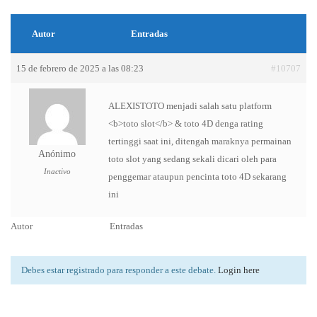
Autor
Entradas
15 de febrero de 2025 a las 08:23
#10707
ALEXISTOTO menjadi salah satu platform
<b>
toto slot
</b> & toto 4D denga rating
tertinggi saat ini, ditengah maraknya permainan
Anónimo
toto slot yang sedang sekali dicari oleh para
Inactivo
penggemar ataupun pencinta toto 4D sekarang
ini
Autor
Entradas
Debes estar registrado para responder a este debate.
Login here