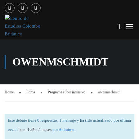
OWENMSCHMIDT
Home
Foros
Programa súper intensivo
owenmschmidt
Este debate tiene 0 respuestas, 1 mensaje y ha sido actualizado por última
vez el
hace 1 año, 5 meses
por
Anónimo
.