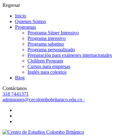
Regresar
Inicio
Quienes Somos
Programas
Programa Súper Intensivo
Programa intensivo
Programa sabatino
Programa personalizado
Preparación para exámenes internacionales
Children Program
Cursos para empresas
Inglés para colegios
Blog
Contáctanos
318 7441371
admisiones@cecolombobritanico.edu.co ·