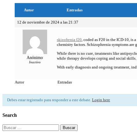
Autor
Entradas
12 de noviembre de 2024 a las 21:37
skizofrenia f20
, coded as F20 in the ICD-10, is 
chemistry factors. Schizophrenia symptoms are gr
While there is no cure, treatments like antipsy
Anónimo
while therapy develops coping and social skills. 
Inactivo
With early diagnosis and ongoing treatment, indi
Autor
Entradas
Debes estar registrado para responder a este debate.
Login here
Search
Buscar: