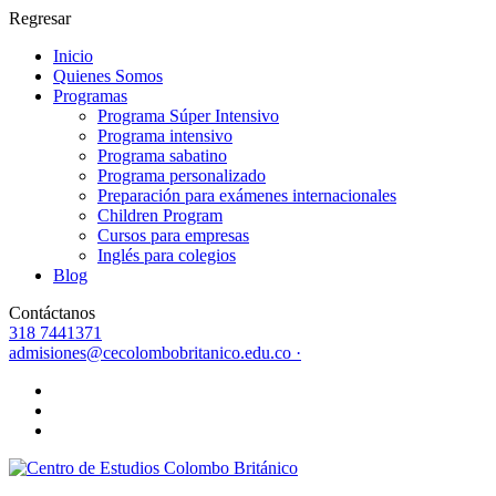
Regresar
Inicio
Quienes Somos
Programas
Programa Súper Intensivo
Programa intensivo
Programa sabatino
Programa personalizado
Preparación para exámenes internacionales
Children Program
Cursos para empresas
Inglés para colegios
Blog
Contáctanos
318 7441371
admisiones@cecolombobritanico.edu.co ·