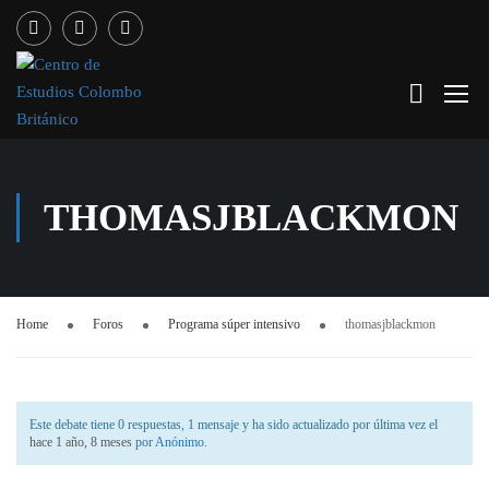
THOMASJBLACKMON
Home
Foros
Programa súper intensivo
thomasjblackmon
Este debate tiene 0 respuestas, 1 mensaje y ha sido actualizado por última vez el
hace 1 año, 8 meses
por
Anónimo
.