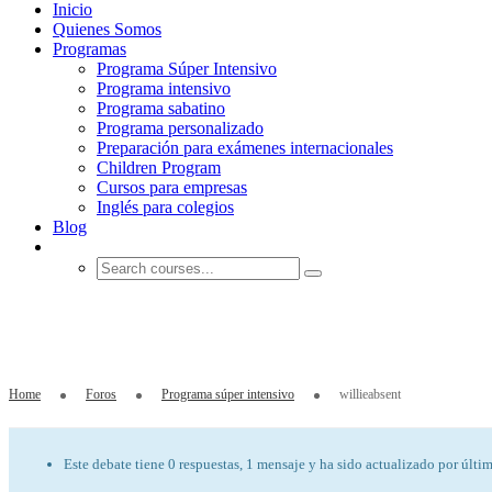
Inicio
Quienes Somos
Programas
Programa Súper Intensivo
Programa intensivo
Programa sabatino
Programa personalizado
Preparación para exámenes internacionales
Children Program
Cursos para empresas
Inglés para colegios
Blog
willieabsent
Home
Foros
Programa súper intensivo
willieabsent
Este debate tiene 0 respuestas, 1 mensaje y ha sido actualizado por últi