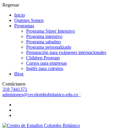
Regresar
Inicio
Quienes Somos
Programas
Programa Súper Intensivo
Programa intensivo
Programa sabatino
Programa personalizado
Preparación para exámenes internacionales
Children Program
Cursos para empresas
Inglés para colegios
Blog
Contáctanos
318 7441371
admisiones@cecolombobritanico.edu.co ·