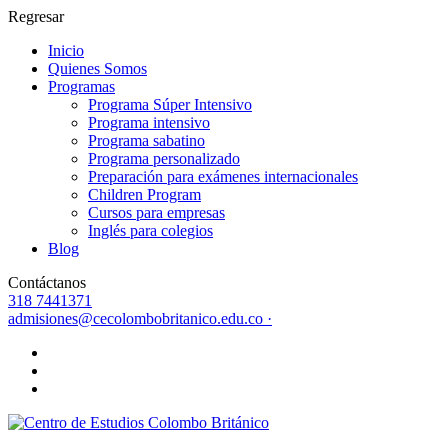
Regresar
Inicio
Quienes Somos
Programas
Programa Súper Intensivo
Programa intensivo
Programa sabatino
Programa personalizado
Preparación para exámenes internacionales
Children Program
Cursos para empresas
Inglés para colegios
Blog
Contáctanos
318 7441371
admisiones@cecolombobritanico.edu.co ·