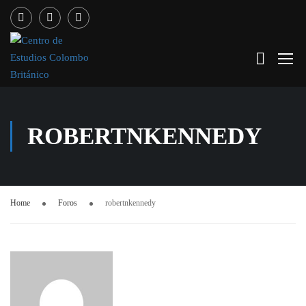
ROBERTNKENNEDY
Home
Foros
robertnkennedy