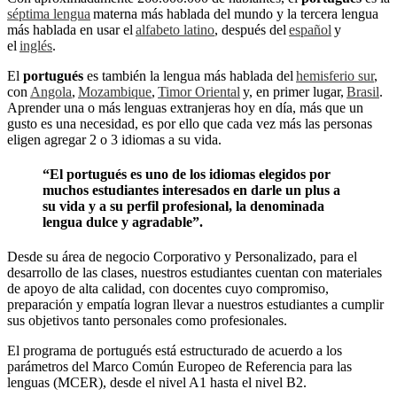
séptima lengua
materna más hablada del mundo y la tercera lengua
más hablada en usar el
alfabeto latino
, después del
español
y
el
inglés
.
El
portugués
es también la lengua más hablada del
hemisferio sur
,
con
Angola
,
Mozambique
,
Timor Oriental
y, en primer lugar,
Brasil
.
Aprender una o más lenguas extranjeras hoy en día, más que un
gusto es una necesidad, es por ello que cada vez más las personas
eligen agregar 2 o 3 idiomas a su vida.
“El portugués es uno de los idiomas elegidos por
muchos estudiantes interesados en darle un plus a
su vida y a su perfil profesional, la denominada
lengua dulce y agradable”.
Desde su área de negocio Corporativo y Personalizado, para el
desarrollo de las clases, nuestros estudiantes cuentan con materiales
de apoyo de alta calidad, con docentes cuyo compromiso,
preparación y empatía logran llevar a nuestros estudiantes a cumplir
sus objetivos tanto personales como profesionales.
El programa de portugués está estructurado de acuerdo a los
parámetros del Marco Común Europeo de Referencia para las
lenguas (MCER), desde el nivel A1 hasta el nivel B2.