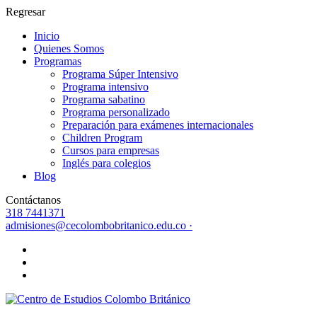
Regresar
Inicio
Quienes Somos
Programas
Programa Súper Intensivo
Programa intensivo
Programa sabatino
Programa personalizado
Preparación para exámenes internacionales
Children Program
Cursos para empresas
Inglés para colegios
Blog
Contáctanos
318 7441371
admisiones@cecolombobritanico.edu.co ·