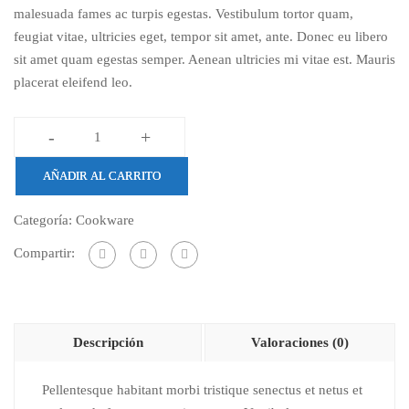
malesuada fames ac turpis egestas. Vestibulum tortor quam,
era:
es:
feugiat vitae, ultricies eget, tempor sit amet, ante. Donec eu libero
$21.00.
$17.00.
sit amet quam egestas semper. Aenean ultricies mi vitae est. Mauris
placerat eleifend leo.
-
+
Cup
princely
AÑADIR AL CARRITO
break
cantidad
Categoría:
Cookware
Compartir:
Descripción
Valoraciones (0)
Pellentesque habitant morbi tristique senectus et netus et