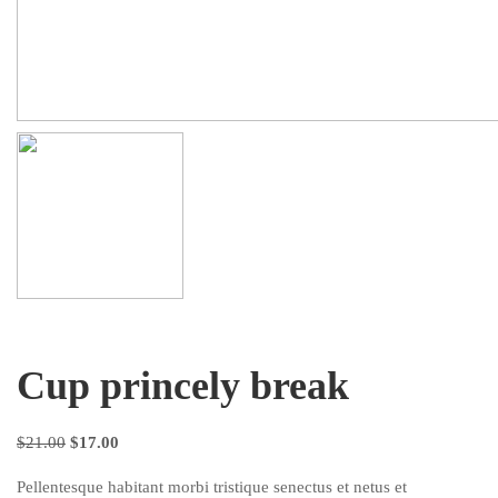
Cup princely break
El
El
$
21.00
$
17.00
precio
precio
Pellentesque habitant morbi tristique senectus et netus et
original
actual