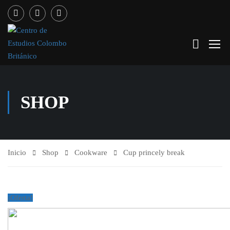
SHOP
Inicio
Shop
Cookware
Cup princely break
¡Oferta!