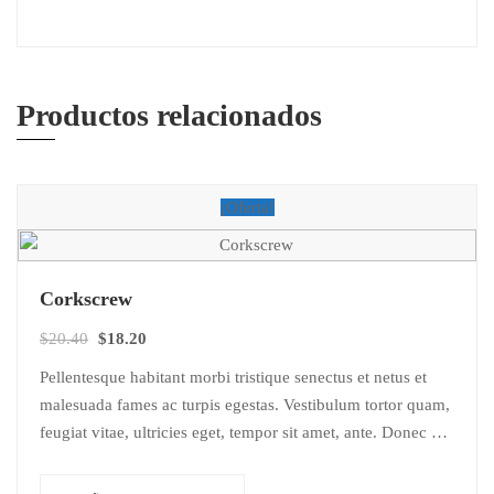
Productos relacionados
¡Oferta!
Corkscrew
El
El
$
20.40
$
18.20
precio
precio
Pellentesque habitant morbi tristique senectus et netus et
original
actual
malesuada fames ac turpis egestas. Vestibulum tortor quam,
era:
es:
feugiat vitae, ultricies eget, tempor sit amet, ante. Donec eu
$20.40.
$18.20.
libero sit amet…