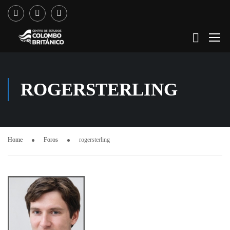
ROGERSTERLING
Home
Foros
rogersterling